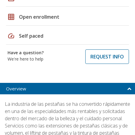
grid_on
Open enrollment
speed
Self paced
Have a question?
REQUEST INFO
We're here to help
Overview
La industria de las pestañas se ha convertido rápidamente
en una de las especialidades más rentables y solicitadas
dentro del mercado de la belleza y el cuidado personal.
Servicios como las extensiones de pestañas clásicas y de
volumen, el lifting de pestañas y la tintura de pestañas