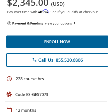
$2,345.00
(USD)
Affirm
Pay over time with
. See if you qualify at checkout.
Payment & Funding:
view your options
ENROLL NOW
Call Us: 855.520.6806
phone
schedule
228 course hrs
Code ES-GES7073
calendar_today
12 months