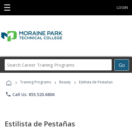
☰
LOGIN
Search
Go
Career
Training
›
›
›
Programs
Training Programs
Beauty
Estilista de Pestañas
phone
Call Us: 855.520.6806
Estilista de Pestañas