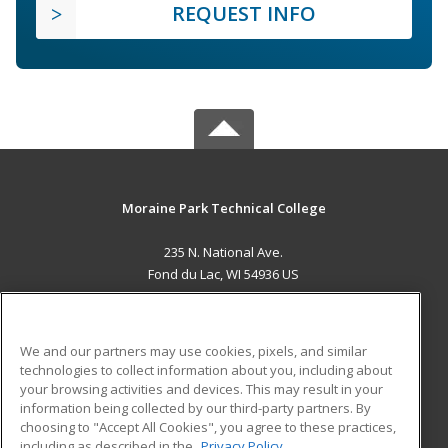
REQUEST INFO
Moraine Park Technical College
235 N. National Ave.
Fond du Lac, WI 54936 US
MAIN CONTENT
Career Training
We and our partners may use cookies, pixels, and similar
technologies to collect information about you, including about
ADDITIONAL RESOURCES
your browsing activities and devices. This may result in your
information being collected by our third-party partners. By
Military
Student Blog
choosing to "Accept All Cookies", you agree to these practices,
Financial Assistance
including as described in the
Privacy Policy