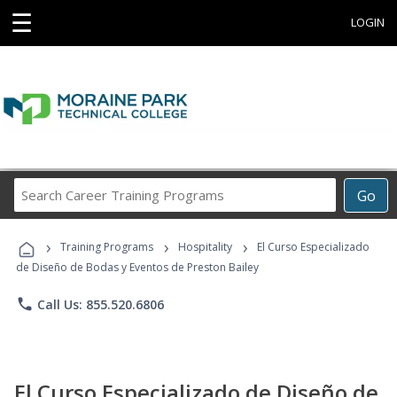
☰
LOGIN
Search
Go
Career
Training
›
›
›
Programs
Training Programs
Hospitality
El Curso Especializado
de Diseño de Bodas y Eventos de Preston Bailey
phone
Call Us: 855.520.6806
El Curso Especializado de Diseño de