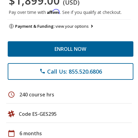
$1,899.00
(USD)
Affirm
Pay over time with
. See if you qualify at checkout.
Payment & Funding:
view your options
ENROLL NOW
Call Us: 855.520.6806
phone
schedule
240 course hrs
Code ES-GES295
calendar_today
6 months