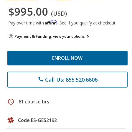
$995.00
(USD)
Affirm
Pay over time with
. See if you qualify at checkout.
Payment & Funding:
view your options
ENROLL NOW
Call Us: 855.520.6806
phone
schedule
61 course hrs
Code ES-GES2192