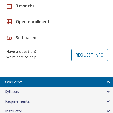
calendar_today
3 months
grid_on
Open enrollment
speed
Self paced
Have a question?
REQUEST INFO
We're here to help
Overview
Syllabus
Requirements
Instructor