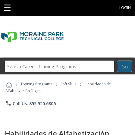
☰
LOGIN
Search
Go
Career
Training
›
›
›
Programs
Training Programs
Soft Skills
Habilidades de
Alfabetización Digital
phone
Call Us: 855.520.6806
Habilidades de Alfabetización