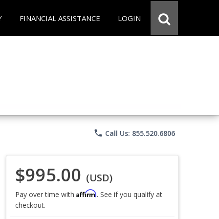
Y
FINANCIAL ASSISTANCE
LOGIN
phone
Call Us: 855.520.6806
$995.00
(USD)
Affirm
Pay over time with
. See if you qualify at
checkout.