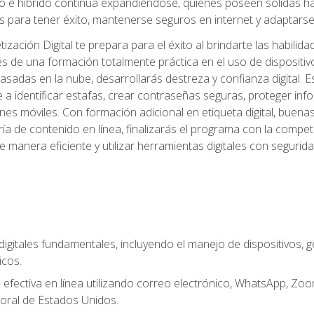
 e híbrido continúa expandiéndose, quienes poseen sólidas habi
 para tener éxito, mantenerse seguros en internet y adaptarse 
ación Digital te prepara para el éxito al brindarte las habilida
és de una formación totalmente práctica en el uso de dispositi
adas en la nube, desarrollarás destreza y confianza digital. Es
 a identificar estafas, crear contraseñas seguras, proteger in
ones móviles. Con formación adicional en etiqueta digital, buena
aduría de contenido en línea, finalizarás el programa con la com
e manera eficiente y utilizar herramientas digitales con segur
digitales fundamentales, incluyendo el manejo de dispositivos, g
icos.
fectiva en línea utilizando correo electrónico, WhatsApp, Zoom,
oral de Estados Unidos.