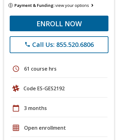
Payment & Funding:
view your options
ENROLL NOW
Call Us: 855.520.6806
phone
schedule
61 course hrs
Code ES-GES2192
calendar_today
3 months
grid_on
Open enrollment