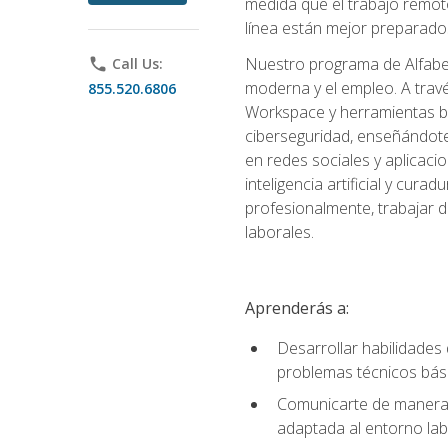
medida que el trabajo remoto
línea están mejor preparados
Nuestro programa de Alfabetiz
phone
Call Us:
moderna y el empleo. A trav
855.520.6806
Workspace y herramientas bas
ciberseguridad, enseñándote
en redes sociales y aplicaci
inteligencia artificial y cur
profesionalmente, trabajar d
laborales.
Aprenderás a:
Desarrollar habilidades 
problemas técnicos bás
Comunicarte de manera e
adaptada al entorno lab