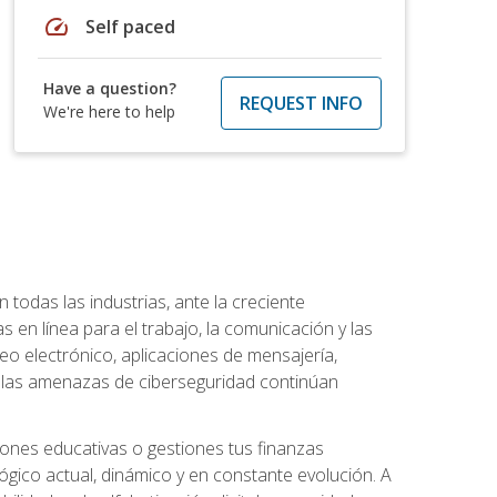
speed
Self paced
Have a question?
REQUEST INFO
We're here to help
todas las industrias, ante la creciente
en línea para el trabajo, la comunicación y las
o electrónico, aplicaciones de mensajería,
e las amenazas de ciberseguridad continúan
iones educativas o gestiones tus finanzas
lógico actual, dinámico y en constante evolución. A