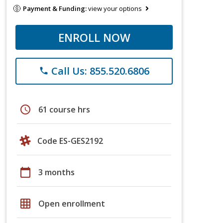
Payment & Funding:
view your options
ENROLL NOW
Call Us: 855.520.6806
phone
schedule
61 course hrs
Code ES-GES2192
calendar_today
3 months
grid_on
Open enrollment