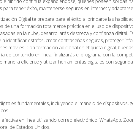
 e híbrido continúa expandiéndose, quienes poseen sólidas habi
 para tener éxito, mantenerse seguros en internet y adaptarse 
ación Digital te prepara para el éxito al brindarte las habilida
és de una formación totalmente práctica en el uso de dispositi
adas en la nube, desarrollarás destreza y confianza digital. Es
 a identificar estafas, crear contraseñas seguras, proteger in
ones móviles. Con formación adicional en etiqueta digital, buena
aduría de contenido en línea, finalizarás el programa con la com
e manera eficiente y utilizar herramientas digitales con segur
digitales fundamentales, incluyendo el manejo de dispositivos, g
icos.
fectiva en línea utilizando correo electrónico, WhatsApp, Zoom,
oral de Estados Unidos.