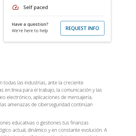
speed
Self paced
Have a question?
REQUEST INFO
We're here to help
todas las industrias, ante la creciente
en línea para el trabajo, la comunicación y las
o electrónico, aplicaciones de mensajería,
e las amenazas de ciberseguridad continúan
iones educativas o gestiones tus finanzas
lógico actual, dinámico y en constante evolución. A