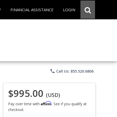
Y
FINANCIAL ASSISTANCE
LOGIN
phone
Call Us: 855.520.6806
$995.00
(USD)
Affirm
Pay over time with
. See if you qualify at
checkout.