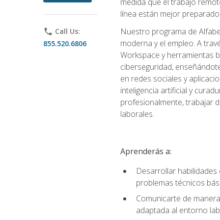
medida que el trabajo remoto
línea están mejor preparados
Nuestro programa de Alfabetiz
phone
Call Us:
moderna y el empleo. A trav
855.520.6806
Workspace y herramientas bas
ciberseguridad, enseñándote
en redes sociales y aplicaci
inteligencia artificial y cur
profesionalmente, trabajar d
laborales.
Aprenderás a:
Desarrollar habilidades 
problemas técnicos bás
Comunicarte de manera e
adaptada al entorno lab